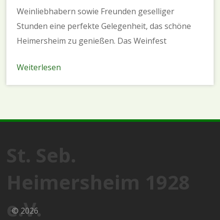
Weinliebhabern sowie Freunden geselliger
Stunden eine perfekte Gelegenheit, das schöne
Heimersheim zu genießen. Das Weinfest
Weiterlesen
St. Seb.
Heimersheim 1928
e.V.
© 2026