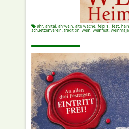
ahr
ahrtal
ahrwein
alte wache
felix 1.
fest
hei
,
,
,
,
,
,
schuetzenverein
tradition
wein
weinfest
weinmaje
,
,
,
,