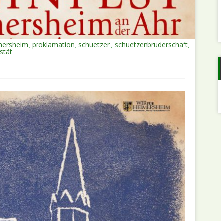
mersheim
proklamation
schuetzen
schuetzenbruderschaft
,
,
,
,
stät